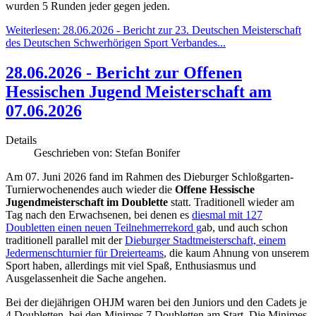
wurden 5 Runden jeder gegen jeden.
Weiterlesen: 28.06.2026 - Bericht zur 23. Deutschen Meisterschaft
des Deutschen Schwerhörigen Sport Verbandes...
28.06.2026 - Bericht zur Offenen
Hessischen Jugend Meisterschaft am
07.06.2026
Details
Geschrieben von:
Stefan Bonifer
Am 07. Juni 2026 fand im Rahmen des Dieburger Schloßgarten-
Turnierwochenendes auch wieder die
Offene Hessische
Jugendmeisterschaft im Doublette
statt. Traditionell wieder am
Tag nach den Erwachsenen, bei denen es
diesmal mit 127
Doubletten einen neuen Teilnehmerrekord g
ab, und auch schon
traditionell parallel mit der
Dieburger Stadtmeisterschaft, einem
Jedermenschturnier für Dreierteams
, die kaum Ahnung von unserem
Sport haben, allerdings mit viel Spaß, Enthusiasmus und
Ausgelassenheit die Sache angehen.
Bei der diejährigen OHJM waren bei den Juniors und den Cadets je
4 Doubletten, bei den Minimes 7 Doubletten am Start. Die Minimes