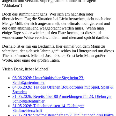
abgebaut und verstaut. Super gelaufen könnte man sagen:
"Abhaken"!
Doch das stimmt nicht ganz. Wer sich am nächsten oder
übernächsten Tag die Situation bei Licht betrachtet, sieht noch eine
Menge Müll, der sich angesammelt, der oftmals noch getrennt und
der dann anschließend weggebracht werden muss. Wenn man
einige Tage später wieder auf den Platz kommt, ist dieser auf
wundersame Weise verschwunden - und niemand spricht darüber.
Deshalb ist es mir ein Bedürfnis, hier einmal von dem Mann zu
schreiben, der sich seit Jahren geräuschlos im Hintergrund um dieses
Thema kümmert. Michael Jost heißt er. Er ist kein Mann großer
Worte, aber einer der großen Taten.
Vielen Dank, lieber Michael!
06.06.2026: Unterfränkischer Sieg beim 23.
Schloßgartenturnier
04.06.2026: Tag des Offenen Boulodromes mit Spiel, Spaß &
Spenden
31.05.2026: Bereits über 80 Anmeldungen für 23. Dieburger
Schloßgartenturnier
31.05.2026: Teilnehmerlisten 14. Dieburger
Stadtmeisterschaft
27.05.2026: Stadtmeisterschaft am 7. Juni hat noch drei Plätze