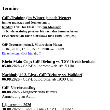
Termine
CdP-Training (im Winter je nach Wetter)
immer montags und donnerstags ...
Kinder
: 17:00 bis 18:30 Uhr
(nur Montags)
=> Kindertraining pausiert bis nach den Sommerferien!
Erwachsene
: ab 18:45 Uhr (Mo.), bzw. 19:00 Uhr (Do.)
CdP-Nocturne: jeden 3. Mittwoch im Monat
15.04., 20.05., 17.06., 15.07.,
19.08.
und 16.09.
Einzelheiten: klick hier druff!
Rhein-Main-Cup: CdP Dieburg vs. TSV Dreieichenhain
05.08.2026
- CdP-Boulodrome - ab 18:15 Uhr
Nachholspiel 3. Liga - CdP Dieburg vs. Walldorf
06.08.2026
- CdP-Boulodrome, ab 19:00 Uhr
CdP-Vereinsausflug:
08.08.2026
- Mitgliederinfo ist raus
Anmeldung an Achim
Ligatermine 2026
30.08.2026:
1. und 3. Liga - CdP 1, 3, 4 und 5