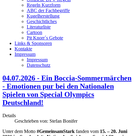
Regeln Kurzform
ABC der Fachbegriffe
Kugelherstellung
Geschichtliches
Literaturliste
Cartoon
Pit Knorr´s Gebote
Links & Sponsoren
Kontakte
Impressum
Impressum
Datenschutz
04.07.2026 - Ein Boccia-Sommermärchen
- Emotionen pur bei den Nationalen
Spielen von Special Olympics
Deutschland!
Details
Geschrieben von:
Stefan Bonifer
Unter dem Motto
#GemeinsamStark
fanden vom
15. – 20. Juni