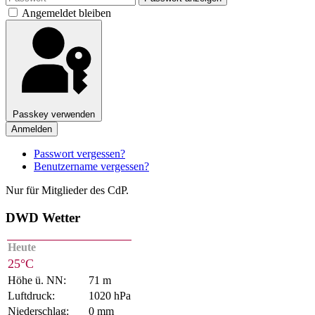
Angemeldet bleiben
Passkey verwenden
Anmelden
Passwort vergessen?
Benutzername vergessen?
Nur für Mitglieder des CdP.
DWD Wetter
Heute
25°C
Höhe ü. NN:
71 m
Luftdruck:
1020 hPa
Niederschlag:
0 mm