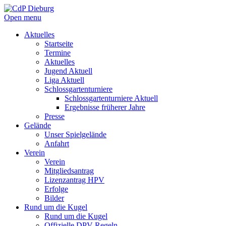
Open menu
Aktuelles
Startseite
Termine
Aktuelles
Jugend Aktuell
Liga Aktuell
Schlossgartenturniere
Schlossgartenturniere Aktuell
Ergebnisse früherer Jahre
Presse
Gelände
Unser Spielgelände
Anfahrt
Verein
Verein
Mitgliedsantrag
Lizenzantrag HPV
Erfolge
Bilder
Rund um die Kugel
Rund um die Kugel
Offizielle DPV Regeln