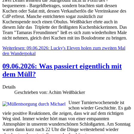
zwei Drittel leisteten die Startgebühr nicht in Form des -
bequemeren - Bargeldbetrages, sondern brachten statt dessen
Kuchen oder Salat mit, dessen Verkaufserlös die Vereinskasse des
CdP erfreut. Manche entrichteten sogar zusätzlich zur
Kuchenspende noch einen Obulus. Weißbäcker ehrte auch in
diesem Jahr das Triplette der fleißigsten Kuchenbäckerinnen. Das
Team "Tamaras Freundinnen" ließ es sich zum wiederholten Male
nicht nehmen, gleich drei Kuchen mit ins Boulodrome zu bringen.
Weiterlesen: 09.06.2026: Lucky's Eleven holen zum zweiten Mal
den Wanderpokal
09.06.2026: Was passiert eigentlich mit
dem Müll?
Details
Geschrieben von:
Achim Weißbäcker
Unser Turnierwochenende ist
schon wieder Geschichte. Es gab
viele positive Reaktionen, die zeigen, dass wir auf dem richtigen
Weg sind. Immer wieder hört man von einer entspannten
Atmosphäre in unserem wunderschönen Schloßgarten. Am Sonntag
waren dann kurz nach 22 Uhr die Dinge weitestehend wieder