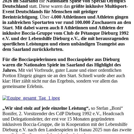
2026 im Saarland
die
Nationalen Spiele von Special Olympics
Deutschland
statt. Diese waren das
größte inklusive Multisport-
Event Deutschlands für Menschen mit geistiger
Beeinträchtigung
. Über 4
.000 Athletinnen und Athleten gingen
in zahlreichen Sportarten vor rund 100.000 Zuschauern an den
Start
.
Mit dabei waren auch 8 Athletinnen und Athleten der
inklusive Boccia-Gruppe vom Club de Pétanque Dieburg 1992
e.V. und der Lebenshilfe Dieburg e.V., die mit herausragenden
sportlichen Leistungen und einen unbändigen Teamgeist aus
dem Saarland zurückkehrten.
Für die Bocciaspielerinnen und Bocciaspieler aus Dieburg
waren die Nationalen Spiele im Saarland das Highlight des
Jahres.
Mit viel Vorfreude, guter Laune und einer ordentlichen
Portion Ehrgeiz gingen sie an den Start. Schnell wurde aber auch
klar: Hier zählt nicht nur das Ergebnis, sondern vor allem das
gemeinsame Erlebnis.
„Wir sind stolz auf jede einzelne Leistung“,
so Stefan „Boni“
Bonifer, 2. Vorsitzender des CdP Dieburg 1992 e.V., Headcoach
und Delegationsleiter, der erst vor 15 Monaten gegründeten
inklusiven Boccia-Gruppe, die in Kooperation mit der Lebenshilfe
Dieburg e.V. nach den Landesspielen in Hanau 2025 nun das zweite