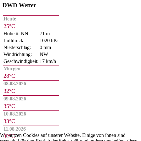
DWD Wetter
Heute
25°C
Höhe ü. NN:
71 m
Luftdruck:
1020 hPa
Niederschlag:
0 mm
Windrichtung:
NW
Geschwindigkeit:
17 km/h
Morgen
28°C
08.08.2026
32°C
09.08.2026
35°C
10.08.2026
33°C
11.08.2026
Wir nutzen Cookies auf unserer Website. Einige von ihnen sind
32°C
essenziell für den Betrieb der Seite, während andere uns helfen, diese