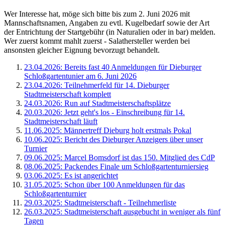
Wer Interesse hat, möge sich bitte bis zum 2. Juni 2026 mit
Mannschaftsnamen, Angaben zu evtl. Kugelbedarf sowie der Art
der Entrichtung der Startgebühr (in Naturalien oder in bar) melden.
Wer zuerst kommt mahlt zuerst - Salathersteller werden bei
ansonsten gleicher Eignung bevorzugt behandelt.
23.04.2026: Bereits fast 40 Anmeldungen für Dieburger
Schloßgartentunier am 6. Juni 2026
23.04.2026: Teilnehmerfeld für 14. Dieburger
Stadtmeisterschaft komplett
24.03.2026: Run auf Stadtmeisterschaftsplätze
20.03.2026: Jetzt geht's los - Einschreibung für 14.
Stadtmeisterschaft läuft
11.06.2025: Männertreff Dieburg holt erstmals Pokal
10.06.2025: Bericht des Dieburger Anzeigers über unser
Turnier
09.06.2025: Marcel Bomsdorf ist das 150. Mitglied des CdP
08.06.2025: Packendes Finale um Schloßgartenturniersieg
03.06.2025: Es ist angerichtet
31.05.2025: Schon über 100 Anmeldungen für das
Schloßgartenturnier
29.03.2025: Stadtmeisterschaft - Teilnehmerliste
26.03.2025: Stadtmeisterschaft ausgebucht in weniger als fünf
Tagen