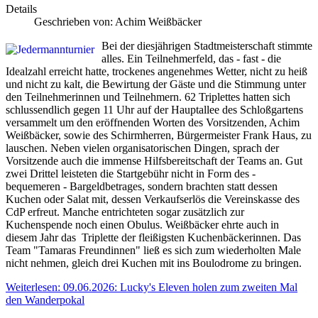
Details
Geschrieben von:
Achim Weißbäcker
Bei der diesjährigen Stadtmeisterschaft stimmte
alles. Ein Teilnehmerfeld, das - fast - die
Idealzahl erreicht hatte, trockenes angenehmes Wetter, nicht zu heiß
und nicht zu kalt, die Bewirtung der Gäste und die Stimmung unter
den Teilnehmerinnen und Teilnehmern. 62 Triplettes hatten sich
schlussendlich gegen 11 Uhr auf der Hauptallee des Schloßgartens
versammelt um den eröffnenden Worten des Vorsitzenden, Achim
Weißbäcker, sowie des Schirmherren, Bürgermeister Frank Haus, zu
lauschen. Neben vielen organisatorischen Dingen, sprach der
Vorsitzende auch die immense Hilfsbereitschaft der Teams an. Gut
zwei Drittel leisteten die Startgebühr nicht in Form des -
bequemeren - Bargeldbetrages, sondern brachten statt dessen
Kuchen oder Salat mit, dessen Verkaufserlös die Vereinskasse des
CdP erfreut. Manche entrichteten sogar zusätzlich zur
Kuchenspende noch einen Obulus. Weißbäcker ehrte auch in
diesem Jahr das Triplette der fleißigsten Kuchenbäckerinnen. Das
Team "Tamaras Freundinnen" ließ es sich zum wiederholten Male
nicht nehmen, gleich drei Kuchen mit ins Boulodrome zu bringen.
Weiterlesen: 09.06.2026: Lucky's Eleven holen zum zweiten Mal
den Wanderpokal