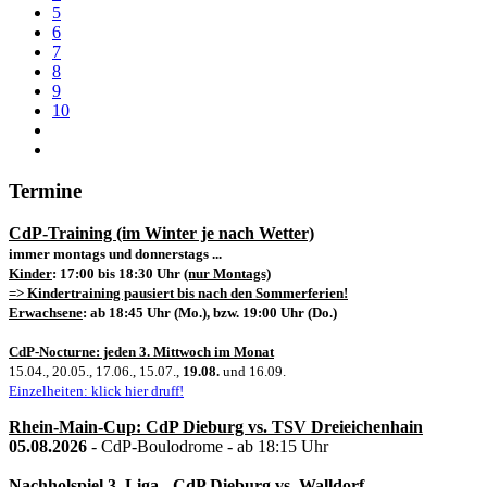
5
6
7
8
9
10
Termine
CdP-Training (im Winter je nach Wetter)
immer montags und donnerstags ...
Kinder
: 17:00 bis 18:30 Uhr
(nur Montags)
=> Kindertraining pausiert bis nach den Sommerferien!
Erwachsene
: ab 18:45 Uhr (Mo.), bzw. 19:00 Uhr (Do.)
CdP-Nocturne: jeden 3. Mittwoch im Monat
15.04., 20.05., 17.06., 15.07.,
19.08.
und 16.09.
Einzelheiten: klick hier druff!
Rhein-Main-Cup: CdP Dieburg vs. TSV Dreieichenhain
05.08.2026
- CdP-Boulodrome - ab 18:15 Uhr
Nachholspiel 3. Liga - CdP Dieburg vs. Walldorf