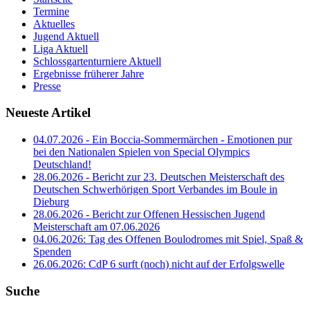
Termine
Aktuelles
Jugend Aktuell
Liga Aktuell
Schlossgartenturniere Aktuell
Ergebnisse früherer Jahre
Presse
Neueste Artikel
04.07.2026 - Ein Boccia-Sommermärchen - Emotionen pur
bei den Nationalen Spielen von Special Olympics
Deutschland!
28.06.2026 - Bericht zur 23. Deutschen Meisterschaft des
Deutschen Schwerhörigen Sport Verbandes im Boule in
Dieburg
28.06.2026 - Bericht zur Offenen Hessischen Jugend
Meisterschaft am 07.06.2026
04.06.2026: Tag des Offenen Boulodromes mit Spiel, Spaß &
Spenden
26.06.2026: CdP 6 surft (noch) nicht auf der Erfolgswelle
Suche