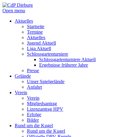
Open menu
Aktuelles
Startseite
Termine
Aktuelles
Jugend Aktuell
Liga Aktuell
Schlossgartenturniere
Schlossgartenturniere Aktuell
Ergebnisse früherer Jahre
Presse
Gelände
Unser Spielgelände
Anfahrt
Verein
Verein
Mitgliedsantrag
Lizenzantrag HPV
Erfolge
Bilder
Rund um die Kugel
Rund um die Kugel
Offizielle DPV Regeln