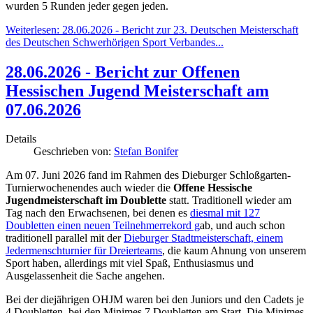
wurden 5 Runden jeder gegen jeden.
Weiterlesen: 28.06.2026 - Bericht zur 23. Deutschen Meisterschaft
des Deutschen Schwerhörigen Sport Verbandes...
28.06.2026 - Bericht zur Offenen
Hessischen Jugend Meisterschaft am
07.06.2026
Details
Geschrieben von:
Stefan Bonifer
Am 07. Juni 2026 fand im Rahmen des Dieburger Schloßgarten-
Turnierwochenendes auch wieder die
Offene Hessische
Jugendmeisterschaft im Doublette
statt. Traditionell wieder am
Tag nach den Erwachsenen, bei denen es
diesmal mit 127
Doubletten einen neuen Teilnehmerrekord g
ab, und auch schon
traditionell parallel mit der
Dieburger Stadtmeisterschaft, einem
Jedermenschturnier für Dreierteams
, die kaum Ahnung von unserem
Sport haben, allerdings mit viel Spaß, Enthusiasmus und
Ausgelassenheit die Sache angehen.
Bei der diejährigen OHJM waren bei den Juniors und den Cadets je
4 Doubletten, bei den Minimes 7 Doubletten am Start. Die Minimes