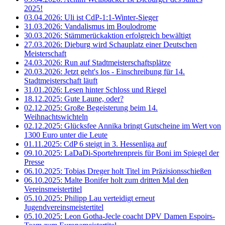
2025!
03.04.2026: Uli ist CdP-1:1-Winter-Sieger
31.03.2026: Vandalismus im Boulodrome
30.03.2026: Stämmerückaktion erfolgreich bewältigt
27.03.2026: Dieburg wird Schauplatz einer Deutschen
Meisterschaft
24.03.2026: Run auf Stadtmeisterschaftsplätze
20.03.2026: Jetzt geht's los - Einschreibung für 14.
Stadtmeisterschaft läuft
31.01.2026: Lesen hinter Schloss und Riegel
18.12.2025: Gute Laune, oder?
02.12.2025: Große Begeisterung beim 14.
Weihnachtswichteln
02.12.2025: Glücksfee Annika bringt Gutscheine im Wert von
1300 Euro unter die Leute
01.11.2025: CdP 6 steigt in 3. Hessenliga auf
09.10.2025: LaDaDi-Sportehrenpreis für Boni im Spiegel der
Presse
06.10.2025: Tobias Dreger holt Titel im Präzisionsschießen
06.10.2025: Malte Bonifer holt zum dritten Mal den
Vereinsmeistertitel
05.10.2025: Philipp Lau verteidigt erneut
Jugendvereinsmeistertitel
05.10.2025: Leon Gotha-Jecle coacht DPV Damen Espoirs-