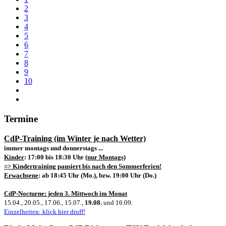
2
3
4
5
6
7
8
9
10
Termine
CdP-Training (im Winter je nach Wetter)
immer montags und donnerstags ...
Kinder
: 17:00 bis 18:30 Uhr
(nur Montags)
=> Kindertraining pausiert bis nach den Sommerferien!
Erwachsene
: ab 18:45 Uhr (Mo.), bzw. 19:00 Uhr (Do.)
CdP-Nocturne: jeden 3. Mittwoch im Monat
15.04., 20.05., 17.06., 15.07.,
19.08.
und 16.09.
Einzelheiten: klick hier druff!