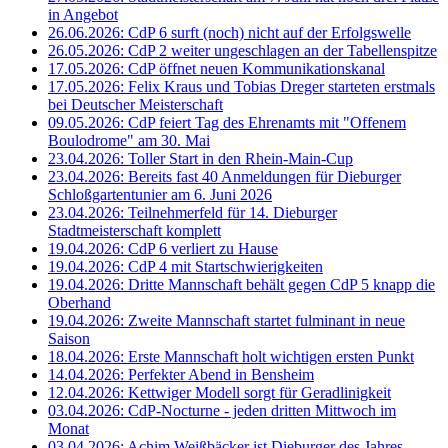
in Angebot
26.06.2026: CdP 6 surft (noch) nicht auf der Erfolgswelle
26.05.2026: CdP 2 weiter ungeschlagen an der Tabellenspitze
17.05.2026: CdP öffnet neuen Kommunikationskanal
17.05.2026: Felix Kraus und Tobias Dreger starteten erstmals
bei Deutscher Meisterschaft
09.05.2026: CdP feiert Tag des Ehrenamts mit "Offenem
Boulodrome" am 30. Mai
23.04.2026: Toller Start in den Rhein-Main-Cup
23.04.2026: Bereits fast 40 Anmeldungen für Dieburger
Schloßgartentunier am 6. Juni 2026
23.04.2026: Teilnehmerfeld für 14. Dieburger
Stadtmeisterschaft komplett
19.04.2026: CdP 6 verliert zu Hause
19.04.2026: CdP 4 mit Startschwierigkeiten
19.04.2026: Dritte Mannschaft behält gegen CdP 5 knapp die
Oberhand
19.04.2026: Zweite Mannschaft startet fulminant in neue
Saison
18.04.2026: Erste Mannschaft holt wichtigen ersten Punkt
14.04.2026: Perfekter Abend in Bensheim
12.04.2026: Kettwiger Modell sorgt für Geradlinigkeit
03.04.2026: CdP-Nocturne - jeden dritten Mittwoch im
Monat
03.04.2026: Achim Weißbäcker ist Dieburger des Jahres