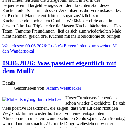
zwei Drittel leisteten die Startgebühr nicht in Form des -
bequemeren - Bargeldbetrages, sondern brachten statt dessen
Kuchen oder Salat mit, dessen Verkaufserlös die Vereinskasse des
CdP erfreut. Manche entrichteten sogar zusätzlich zur
Kuchenspende noch einen Obulus. Weißbäcker ehrte auch in
diesem Jahr das Triplette der fleißigsten Kuchenbäckerinnen. Das
Team "Tamaras Freundinnen" ließ es sich zum wiederholten Male
nicht nehmen, gleich drei Kuchen mit ins Boulodrome zu bringen.
Weiterlesen: 09.06.2026: Lucky's Eleven holen zum zweiten Mal
den Wanderpokal
09.06.2026: Was passiert eigentlich mit
dem Müll?
Details
Geschrieben von:
Achim Weißbäcker
Unser Turnierwochenende ist
schon wieder Geschichte. Es gab
viele positive Reaktionen, die zeigen, dass wir auf dem richtigen
Weg sind. Immer wieder hört man von einer entspannten
Atmosphäre in unserem wunderschönen Schloßgarten. Am Sonntag
waren dann kurz nach 22 Uhr die Dinge weitestehend wieder