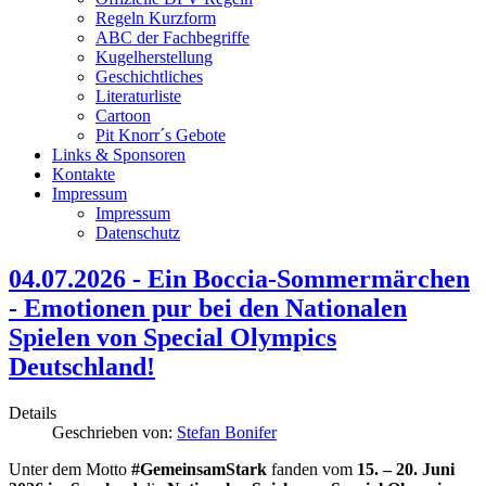
Regeln Kurzform
ABC der Fachbegriffe
Kugelherstellung
Geschichtliches
Literaturliste
Cartoon
Pit Knorr´s Gebote
Links & Sponsoren
Kontakte
Impressum
Impressum
Datenschutz
04.07.2026 - Ein Boccia-Sommermärchen
- Emotionen pur bei den Nationalen
Spielen von Special Olympics
Deutschland!
Details
Geschrieben von:
Stefan Bonifer
Unter dem Motto
#GemeinsamStark
fanden vom
15. – 20. Juni