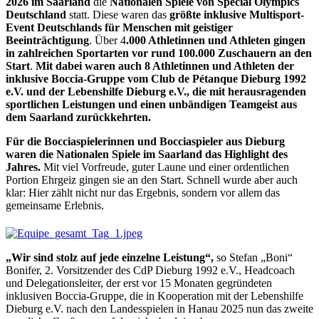
2026 im Saarland
die
Nationalen Spiele von Special Olympics
Deutschland
statt. Diese waren das
größte inklusive Multisport-
Event Deutschlands für Menschen mit geistiger
Beeinträchtigung
. Über 4
.000 Athletinnen und Athleten gingen
in zahlreichen Sportarten vor rund 100.000 Zuschauern an den
Start
.
Mit dabei waren auch 8 Athletinnen und Athleten der
inklusive Boccia-Gruppe vom Club de Pétanque Dieburg 1992
e.V. und der Lebenshilfe Dieburg e.V., die mit herausragenden
sportlichen Leistungen und einen unbändigen Teamgeist aus
dem Saarland zurückkehrten.
Für die Bocciaspielerinnen und Bocciaspieler aus Dieburg
waren die Nationalen Spiele im Saarland das Highlight des
Jahres.
Mit viel Vorfreude, guter Laune und einer ordentlichen
Portion Ehrgeiz gingen sie an den Start. Schnell wurde aber auch
klar: Hier zählt nicht nur das Ergebnis, sondern vor allem das
gemeinsame Erlebnis.
„Wir sind stolz auf jede einzelne Leistung“,
so Stefan „Boni“
Bonifer, 2. Vorsitzender des CdP Dieburg 1992 e.V., Headcoach
und Delegationsleiter, der erst vor 15 Monaten gegründeten
inklusiven Boccia-Gruppe, die in Kooperation mit der Lebenshilfe
Dieburg e.V. nach den Landesspielen in Hanau 2025 nun das zweite