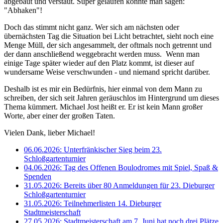
abgebaut und verstaut. Super gelaufen könnte man sagen:
"Abhaken"!
Doch das stimmt nicht ganz. Wer sich am nächsten oder
übernächsten Tag die Situation bei Licht betrachtet, sieht noch eine
Menge Müll, der sich angesammelt, der oftmals noch getrennt und
der dann anschließend weggebracht werden muss. Wenn man
einige Tage später wieder auf den Platz kommt, ist dieser auf
wundersame Weise verschwunden - und niemand spricht darüber.
Deshalb ist es mir ein Bedürfnis, hier einmal von dem Mann zu
schreiben, der sich seit Jahren geräuschlos im Hintergrund um dieses
Thema kümmert. Michael Jost heißt er. Er ist kein Mann großer
Worte, aber einer der großen Taten.
Vielen Dank, lieber Michael!
06.06.2026: Unterfränkischer Sieg beim 23.
Schloßgartenturnier
04.06.2026: Tag des Offenen Boulodromes mit Spiel, Spaß &
Spenden
31.05.2026: Bereits über 80 Anmeldungen für 23. Dieburger
Schloßgartenturnier
31.05.2026: Teilnehmerlisten 14. Dieburger
Stadtmeisterschaft
27.05.2026: Stadtmeisterschaft am 7. Juni hat noch drei Plätze