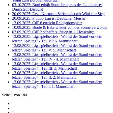
Team zum Europameistertitel
03.10.2025: Boni erhält Sportehrenpreis des Landkreises
Darmstadt-Dieburg
20.09.2025: Erste Nocturne-Serie endet mit Winkeler Sieg
20.09.2025: Philipp Lau ist Deutscher Meister
13.09.2025: CdP 6 erreicht Relegationsplatz
10.09.2025: Boule & Bike wieder von der Sonne verwöhnt
02.09.2025: CdP 2 schafft Aufstieg in 1. Hessenliga
13.08.2025: Ligaspielbetrieb - Wie ist der Stand vor dem
letzten Spieltag? - Teil VI: 6. Mannschaft
13.08.2025: Ligaspielbetrieb - Wie ist der Stand vor dem
letzten Spieltag? - Teil V: 5. Mannschaft
13.08.2025: Ligaspielbetrieb - Wie ist der Stand vor dem
letzten Spieltag? - Teil IV - 4. Mannschaft
13.08.2025: Ligaspielbetrieb - Wie ist der Stand vor dem
letzten Spieltag? - Teil III: 3. Mannschaft
13.08.2025: Ligaspielbetrieb - Wie ist der Stand vor dem
letzten Spieltag? - Teil II: 2. Mannschaft
13.08.2025: Ligaspielbetrieb - Wie ist der Stand vor dem
letzten Spieltag? - Teil I: 1. Mannschaft
Seite 1 von 184
1