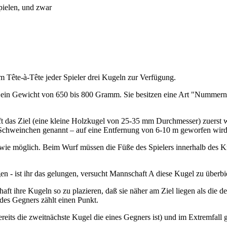
pielen, und zwar
m Tête-à-Tête jeder Spieler drei Kugeln zur Verfügung.
 ein Gewicht von 650 bis 800 Gramm. Sie besitzen eine Art "Nummerns
 das Ziel (eine kleine Holzkugel von 25-35 mm Durchmesser) zuerst wer
Schweinchen genannt – auf eine Entfernung von 6-10 m geworfen wird
 wie möglich. Beim Wurf müssen die Füße des Spielers innerhalb des Kr
- ist ihr das gelungen, versucht Mannschaft A diese Kugel zu überbiete
ft ihre Kugeln so zu plazieren, daß sie näher am Ziel liegen als die
 des Gegners zählt einen Punkt.
ts die zweitnächste Kugel die eines Gegners ist) und im Extremfall gib