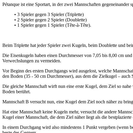
Pétanque ist eine Sportart, in der zwei Mannschaften gegeneinander s
• 3 Spieler gegen 3 Spieler (Triplette)
• 2 Spieler gegen 2 Spieler (Doublette)
• 1 Spieler gegen 1 Spieler (Tête-à-Tête).
Beim Triplette hat jeder Spieler zwei Kugeln, beim Doublette und bei
Die Eisenkugeln haben einen Durchmesser von 7,05 bis 8,00 cm und
Verwechslungen zu vermeiden.
Vor Beginn des ersten Durchgangs wird ausgelost, welche Mannschaft
den Boden (35 - 50 cm Durchmesser), aus dem die Zielkugel – auch 
Die gleiche Mannschaft wirft nun eine erste Kugel, dem Ziel so nahe
Boden berührt.
Mannschaft B versucht nun, eine Kugel dem Ziel noch näher zu bringen 
Hat eine Mannschaft keine Kugeln mehr, versucht die andere Mannscha
Kugel einer Mannschaft, die dem Ziel näher liegt als die bestplazierte
In einem Durchgang wird also mindestens 1 Punkt vergeben (wenn berei
beste des Gegners.