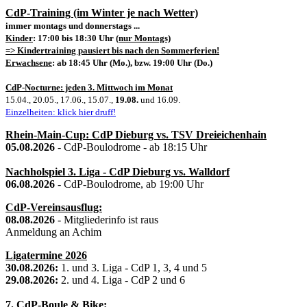
CdP-Training (im Winter je nach Wetter)
immer montags und donnerstags ...
Kinder
: 17:00 bis 18:30 Uhr
(nur Montags)
=> Kindertraining pausiert bis nach den Sommerferien!
Erwachsene
: ab 18:45 Uhr (Mo.), bzw. 19:00 Uhr (Do.)
CdP-Nocturne: jeden 3. Mittwoch im Monat
15.04., 20.05., 17.06., 15.07.,
19.08.
und 16.09.
Einzelheiten: klick hier druff!
Rhein-Main-Cup: CdP Dieburg vs. TSV Dreieichenhain
05.08.2026
- CdP-Boulodrome - ab 18:15 Uhr
Nachholspiel 3. Liga - CdP Dieburg vs. Walldorf
06.08.2026
- CdP-Boulodrome, ab 19:00 Uhr
CdP-Vereinsausflug:
08.08.2026
- Mitgliederinfo ist raus
Anmeldung an Achim
Ligatermine 2026
30.08.2026:
1. und 3. Liga - CdP 1, 3, 4 und 5
29.08.2026:
2. und 4. Liga - CdP 2 und 6
7. CdP-Boule & Bike: