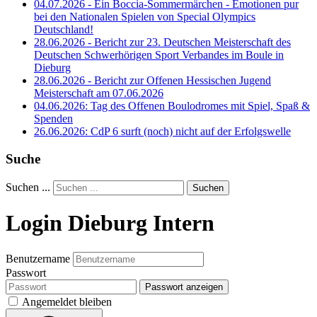
04.07.2026 - Ein Boccia-Sommermärchen - Emotionen pur
bei den Nationalen Spielen von Special Olympics
Deutschland!
28.06.2026 - Bericht zur 23. Deutschen Meisterschaft des
Deutschen Schwerhörigen Sport Verbandes im Boule in
Dieburg
28.06.2026 - Bericht zur Offenen Hessischen Jugend
Meisterschaft am 07.06.2026
04.06.2026: Tag des Offenen Boulodromes mit Spiel, Spaß &
Spenden
26.06.2026: CdP 6 surft (noch) nicht auf der Erfolgswelle
Suche
Suchen ...
Suchen
Login Dieburg Intern
Benutzername
Passwort
Passwort anzeigen
Angemeldet bleiben