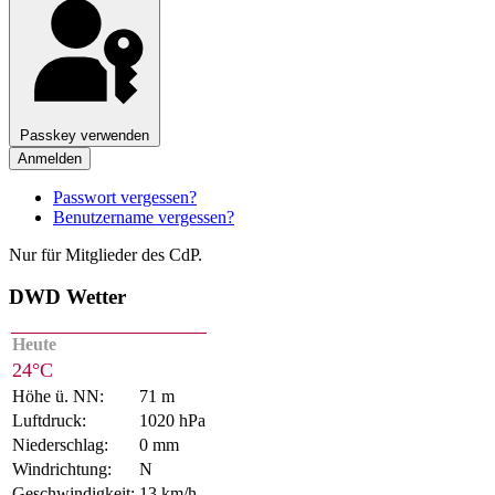
Passkey verwenden
Anmelden
Passwort vergessen?
Benutzername vergessen?
Nur für Mitglieder des CdP.
DWD Wetter
Heute
24°C
Höhe ü. NN:
71 m
Luftdruck:
1020 hPa
Niederschlag:
0 mm
Windrichtung:
N
Geschwindigkeit:
13 km/h