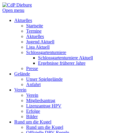
Open menu
Aktuelles
Startseite
Termine
Aktuelles
Jugend Aktuell
Liga Aktuell
Schlossgartenturniere
Schlossgartenturniere Aktuell
Ergebnisse früherer Jahre
Presse
Gelände
Unser Spielgelände
Anfahrt
Verein
Verein
Mitgliedsantrag
Lizenzantrag HPV
Erfolge
Bilder
Rund um die Kugel
Rund um die Kugel
Offizielle DPV Regeln