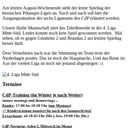
Am letzten August-Wochenende steht der letzte Spieltag der
hessischen Pétanque-Ligen an. Nach und nach soll hier die
Ausgangssituation der sechs Ligateams des CdP erläutert werden.
Unsere fünfte Mannschaft ziert das Tabellenende in der 4. Liga
Mitte-Süd. Leider konnte noch kein Spiel gewonnen werden. Mal
sehen, ob es gegen Ginsheim 2 und Brandau 2 am letzten Spieltag
besser läuft.
Dem Vernehmen nach war die Stimmung im Team trotz der
Niederlagen positiv. Das ist doch die Hauptsache. Und das Beste ist:
Aus der vierten Liga ist noch nie jemand abgestiegen :-)
Termine
CdP-Training (im Winter je nach Wetter)
immer montags und donnerstags ...
Kinder
: 17:00 bis 18:30 Uhr
(nur Montags)
=> Kindertraining pausiert bis nach den Sommerferien!
Erwachsene
: ab 18:45 Uhr (Mo.), bzw. 19:00 Uhr (Do.)
CdP-Nocturne: jeden 3. Mittwoch im Monat