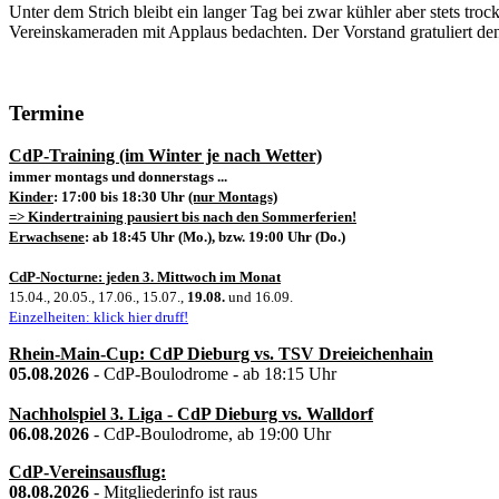
Unter dem Strich bleibt ein langer Tag bei zwar kühler aber stets tr
Vereinskameraden mit Applaus bedachten. Der Vorstand gratuliert den
Termine
CdP-Training (im Winter je nach Wetter)
immer montags und donnerstags ...
Kinder
: 17:00 bis 18:30 Uhr
(nur Montags)
=> Kindertraining pausiert bis nach den Sommerferien!
Erwachsene
: ab 18:45 Uhr (Mo.), bzw. 19:00 Uhr (Do.)
CdP-Nocturne: jeden 3. Mittwoch im Monat
15.04., 20.05., 17.06., 15.07.,
19.08.
und 16.09.
Einzelheiten: klick hier druff!
Rhein-Main-Cup: CdP Dieburg vs. TSV Dreieichenhain
05.08.2026
- CdP-Boulodrome - ab 18:15 Uhr
Nachholspiel 3. Liga - CdP Dieburg vs. Walldorf
06.08.2026
- CdP-Boulodrome, ab 19:00 Uhr
CdP-Vereinsausflug:
08.08.2026
- Mitgliederinfo ist raus