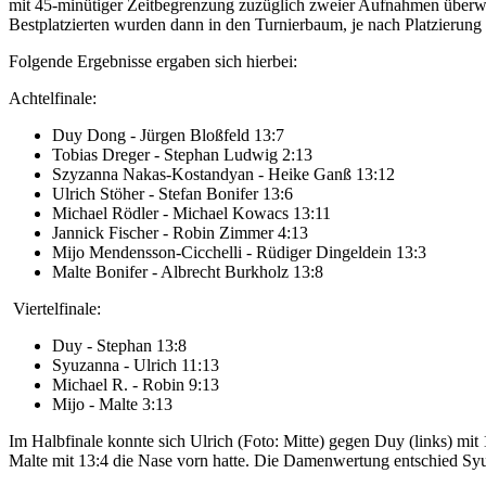
mit 45-minütiger Zeitbegrenzung zuzüglich zweier Aufnahmen überwieg
Bestplatzierten wurden dann in den Turnierbaum, je nach Platzierung
Folgende Ergebnisse ergaben sich hierbei:
Achtelfinale:
Duy Dong - Jürgen Bloßfeld 13:7
Tobias Dreger - Stephan Ludwig 2:13
Szyzanna Nakas-Kostandyan - Heike Ganß 13:12
Ulrich Stöher - Stefan Bonifer 13:6
Michael Rödler - Michael Kowacs 13:11
Jannick Fischer - Robin Zimmer 4:13
Mijo Mendensson-Cicchelli - Rüdiger Dingeldein 13:3
Malte Bonifer - Albrecht Burkholz 13:8
Viertelfinale:
Duy - Stephan 13:8
Syuzanna - Ulrich 11:13
Michael R. - Robin 9:13
Mijo - Malte 3:13
Im Halbfinale konnte sich Ulrich (Foto: Mitte) gegen Duy (links) mit 1
Malte mit 13:4 die Nase vorn hatte. Die Damenwertung entschied Syuz