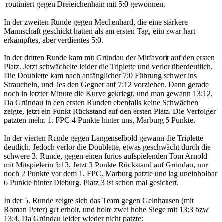
routiniert gegen Dreieichenhain mit 5:0 gewonnen.
In der zweiten Runde gegen Mechenhard, die eine stärkere
Mannschaft geschickt hatten als am ersten Tag, eiin zwar hart
erkämpftes, aber verdientes 5:0.
In der dritten Runde kam mit Gründau der Mitfavorit auf den ersten
Platz. Jetzt schwächelte leider die Triplette und verlor überdeutlich.
Die Doublette kam nach anfänglicher 7:0 Führung schwer ins
Straucheln, und lies den Gegner auf 7:12 vorziehen. Dann gerade
noch in letzter Minute die Kurve gekriegt, und man gewann 13:12.
Da Gründau in den ersten Runden ebenfalls keine Schwächen
zeigte, jetzt ein Punkt Rückstand auf den ersten Platz. Die Verfolger
patzten mehr. 1. FPC 4 Punkte hinter uns, Marburg 5 Punkte.
In der vierten Runde gegen Langenselbold gewann die Triplette
deutlich. Jedoch verlor die Doublette, etwas geschwächt durch die
schwere 3. Runde, gegen einen furios aufspielenden Tom Arnold
mit Mitspielerin 8:13. Jetzt 3 Punkte Rückstand auf Gründau, nur
noch 2 Punkte vor dem 1. FPC. Marburg patzte und lag uneinholbar
6 Punkte hinter Dieburg. Platz 3 ist schon mal gesichert.
In der 5. Runde zeigte sich das Team gegen Gelnhausen (mit
Roman Peter) gut erholt, und holte zwei hohe Siege mit 13:3 bzw
13:4. Da Gründau leider wieder nicht patzte: