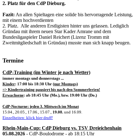
2. Platz für den CdP Dieburg.
Fazit:
An allen Spieltagen eine solide bis hervorragende Leistung,
mit einem hochverdienten
2. Platz. Alle anderen Erstligisten hinter uns gelassen. Lediglich
Gründau mit ihrem neuen Star Kader Amrane und dem
Bundesligaspieler Daniel Reichert (Lizenz Tromm mit
Zweitmitgliedschaft in Gründau) musste man sich knapp beugen.
Termine
CdP-Training (im Winter je nach Wetter)
immer montags und donnerstags ...
Kinder
: 17:00 bis 18:30 Uhr
(nur Montags)
=> Kindertraining pausiert bis nach den Sommerferien!
Erwachsene
: ab 18:45 Uhr (Mo.), bzw. 19:00 Uhr (Do.)
CdP-Nocturne: jeden 3. Mittwoch im Monat
15.04., 20.05., 17.06., 15.07.,
19.08.
und 16.09.
Einzelheiten: klick hier druff!
Rhein-Main-Cup: CdP Dieburg vs. TSV Dreieichenhain
05.08.2026
- CdP-Boulodrome - ab 18:15 Uhr