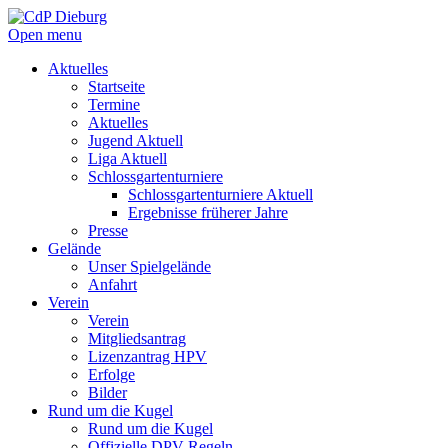
Open menu
Aktuelles
Startseite
Termine
Aktuelles
Jugend Aktuell
Liga Aktuell
Schlossgartenturniere
Schlossgartenturniere Aktuell
Ergebnisse früherer Jahre
Presse
Gelände
Unser Spielgelände
Anfahrt
Verein
Verein
Mitgliedsantrag
Lizenzantrag HPV
Erfolge
Bilder
Rund um die Kugel
Rund um die Kugel
Offizielle DPV Regeln