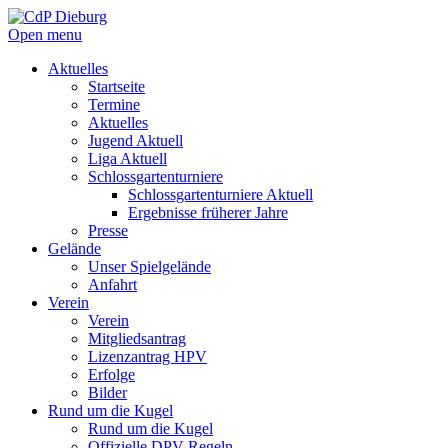
Open menu
Aktuelles
Startseite
Termine
Aktuelles
Jugend Aktuell
Liga Aktuell
Schlossgartenturniere
Schlossgartenturniere Aktuell
Ergebnisse früherer Jahre
Presse
Gelände
Unser Spielgelände
Anfahrt
Verein
Verein
Mitgliedsantrag
Lizenzantrag HPV
Erfolge
Bilder
Rund um die Kugel
Rund um die Kugel
Offizielle DPV Regeln