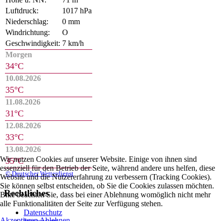
Luftdruck:
1017 hPa
Niederschlag:
0 mm
Windrichtung:
O
Geschwindigkeit:
7 km/h
Morgen
34°C
10.08.2026
35°C
11.08.2026
31°C
12.08.2026
33°C
13.08.2026
Wir nutzen Cookies auf unserer Website. Einige von ihnen sind
35°C
essenziell für den Betrieb der Seite, während andere uns helfen, diese
© Deutscher Wetterdienst
Website und die Nutzererfahrung zu verbessern (Tracking Cookies).
Sie können selbst entscheiden, ob Sie die Cookies zulassen möchten.
Rechtliches
Bitte beachten Sie, dass bei einer Ablehnung womöglich nicht mehr
alle Funktionalitäten der Seite zur Verfügung stehen.
Datenschutz
Akzeptieren
Ablehnen