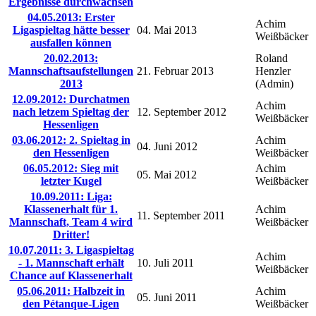
Ergebnisse durchwachsen
04.05.2013: Erster
Achim
Ligaspieltag hätte besser
04. Mai 2013
Weißbäcker
ausfallen können
20.02.2013:
Roland
Mannschaftsaufstellungen
21. Februar 2013
Henzler
2013
(Admin)
12.09.2012: Durchatmen
Achim
nach letzem Spieltag der
12. September 2012
Weißbäcker
Hessenligen
03.06.2012: 2. Spieltag in
Achim
04. Juni 2012
den Hessenligen
Weißbäcker
06.05.2012: Sieg mit
Achim
05. Mai 2012
letzter Kugel
Weißbäcker
10.09.2011: Liga:
Klassenerhalt für 1.
Achim
11. September 2011
Mannschaft, Team 4 wird
Weißbäcker
Dritter!
10.07.2011: 3. Ligaspieltag
Achim
- 1. Mannschaft erhält
10. Juli 2011
Weißbäcker
Chance auf Klassenerhalt
05.06.2011: Halbzeit in
Achim
05. Juni 2011
den Pétanque-Ligen
Weißbäcker