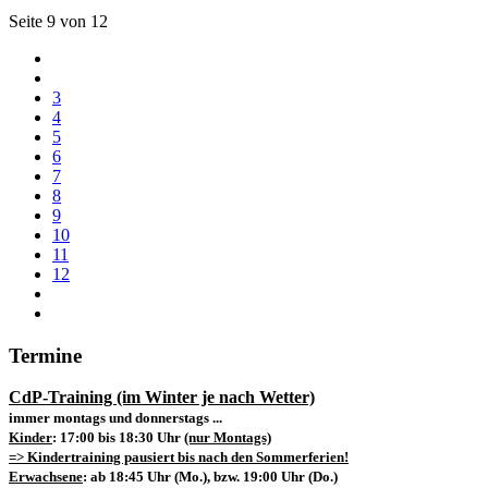
Seite 9 von 12
3
4
5
6
7
8
9
10
11
12
Termine
CdP-Training (im Winter je nach Wetter)
immer montags und donnerstags ...
Kinder
: 17:00 bis 18:30 Uhr
(nur Montags)
=> Kindertraining pausiert bis nach den Sommerferien!
Erwachsene
: ab 18:45 Uhr (Mo.), bzw. 19:00 Uhr (Do.)