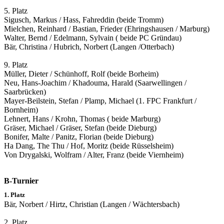
5. Platz
Sigusch, Markus / Hass, Fahreddin (beide Tromm)
Mielchen, Reinhard / Bastian, Frieder (Ehringshausen / Marburg)
Walter, Bernd / Edelmann, Sylvain ( beide PC Gründau)
Bär, Christina / Hubrich, Norbert (Langen /Otterbach)
9. Platz
Müller, Dieter / Schünhoff, Rolf (beide Borheim)
Neu, Hans-Joachim / Khadouma, Harald (Saarwellingen /
Saarbrücken)
Mayer-Beilstein, Stefan / Plamp, Michael (1. FPC Frankfurt /
Bornheim)
Lehnert, Hans / Krohn, Thomas ( beide Marburg)
Gräser, Michael / Gräser, Stefan (beide Dieburg)
Bonifer, Malte / Panitz, Florian (beide Dieburg)
Ha Dang, The Thu / Hof, Moritz (beide Rüsselsheim)
Von Drygalski, Wolfram / Alter, Franz (beide Viernheim)
B-Turnier
1. Platz
Bär, Norbert / Hirtz, Christian (Langen / Wächtersbach)
2. Platz