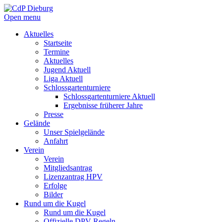
Open menu
Aktuelles
Startseite
Termine
Aktuelles
Jugend Aktuell
Liga Aktuell
Schlossgartenturniere
Schlossgartenturniere Aktuell
Ergebnisse früherer Jahre
Presse
Gelände
Unser Spielgelände
Anfahrt
Verein
Verein
Mitgliedsantrag
Lizenzantrag HPV
Erfolge
Bilder
Rund um die Kugel
Rund um die Kugel
Offizielle DPV Regeln