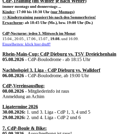
CdP-Training (im Winter je nach Wetter)
immer montags und donnerstags ...
Kinder
: 17:00 bis 18:30 Uhr
(nur Montags)
=> Kindertraining pausiert bis nach den Sommerferien!
Erwachsene
: ab 18:45 Uhr (Mo.), bzw. 19:00 Uhr (Do.)
CdP-Nocturne: jeden 3. Mittwoch im Monat
15.04., 20.05., 17.06., 15.07.,
19.08.
und 16.09.
Einzelheiten: klick hier druff!
Rhein-Main-Cup: CdP Dieburg vs. TSV Dreieichenhain
05.08.2026
- CdP-Boulodrome - ab 18:15 Uhr
Nachholspiel 3. Liga - CdP Dieburg vs. Walldorf
06.08.2026
- CdP-Boulodrome, ab 19:00 Uhr
CdP-Vereinsausflug:
08.08.2026
- Mitgliederinfo ist raus
Anmeldung an Achim
Ligatermine 2026
30.08.2026:
1. und 3. Liga - CdP 1, 3, 4 und 5
29.08.2026:
2. und 4. Liga - CdP 2 und 6
7. CdP-Boule & Bike:
05.09.2026
- Ausschreibung ist raus!