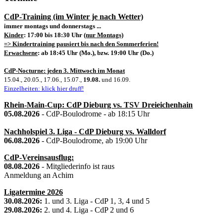
CdP-Training (im Winter je nach Wetter)
immer montags und donnerstags ...
Kinder
: 17:00 bis 18:30 Uhr
(nur Montags)
=> Kindertraining pausiert bis nach den Sommerferien!
Erwachsene
: ab 18:45 Uhr (Mo.), bzw. 19:00 Uhr (Do.)
CdP-Nocturne: jeden 3. Mittwoch im Monat
15.04., 20.05., 17.06., 15.07.,
19.08.
und 16.09.
Einzelheiten: klick hier druff!
Rhein-Main-Cup: CdP Dieburg vs. TSV Dreieichenhain
05.08.2026
- CdP-Boulodrome - ab 18:15 Uhr
Nachholspiel 3. Liga - CdP Dieburg vs. Walldorf
06.08.2026
- CdP-Boulodrome, ab 19:00 Uhr
CdP-Vereinsausflug:
08.08.2026
- Mitgliederinfo ist raus
Anmeldung an Achim
Ligatermine 2026
30.08.2026:
1. und 3. Liga - CdP 1, 3, 4 und 5
29.08.2026:
2. und 4. Liga - CdP 2 und 6