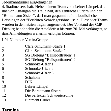
Jedermannturnier ausgetragenen
4. Stadtmeiserschaft. Neben einem Team vom Lehrer Lämpel, das
uns von Anfangan die Treue hält, den Eintracht Curlern und den
"Bornemann Sisters", darf man gespannt auf die boulistischen
Leistungen der "Perfekten Schwiegersöhne" sein. Diese vier Teams
wurden in den letzten Tagen angemeldet. Der Vorstand des CdP
Dieburg hat ohnehin die Ameldefrist bis zum 20. Mai verlängert, so
dass Anmeldungen weiterhin erfolgen können.
Lfd. Nummer
Verein/Gruppe
1
Clara-Schumann-Straße 1
2
Clara-Schumann-Straße 2
3
SG Dieburg "Ballsportfrauen" 1
4
SG Dieburg "Ballsportfrauen" 2
5
Schnooke-Utzer 1
6
Schnooke-Utzer 2
7
Schnooke-Utzer 3
8
Schahom
9
DJK
10
Lehrer Lämpel
11
Die Bornemann Sisters
12
Die perfekten Schwiegersöhne
13
Eintracht Curler
Termine