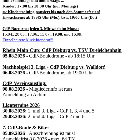
immer montags und donnerstags ...
Kinder
: 17:00 bis 18:30 Uhr
(nur Montags)
=> Kindertraining pausiert bis nach den Sommerferien!
Erwachsene
: ab 18:45 Uhr (Mo.), bzw. 19:00 Uhr (Do.)
CdP-Nocturne: jeden 3. Mittwoch im Monat
15.04., 20.05., 17.06., 15.07.,
19.08.
und 16.09.
Einzelheiten: klick hier druff!
Rhein-Main-Cup: CdP Dieburg vs. TSV Dreieichenhain
05.08.2026
- CdP-Boulodrome - ab 18:15 Uhr
Nachholspiel 3. Liga - CdP Dieburg vs. Walldorf
06.08.2026
- CdP-Boulodrome, ab 19:00 Uhr
CdP-Vereinsausflug:
08.08.2026
- Mitgliederinfo ist raus
Anmeldung an Achim
Ligatermine 2026
30.08.2026:
1. und 3. Liga - CdP 1, 3, 4 und 5
29.08.2026:
2. und 4. Liga - CdP 2 und 6
7. CdP-Boule & Bike:
05.09.2026
- Ausschreibung ist raus!
Anmeldefrist 8.8.2026 - max. 64 TN