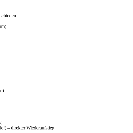
schieden
eim)
m)
g
ie!) – direkter Wiederaufstieg