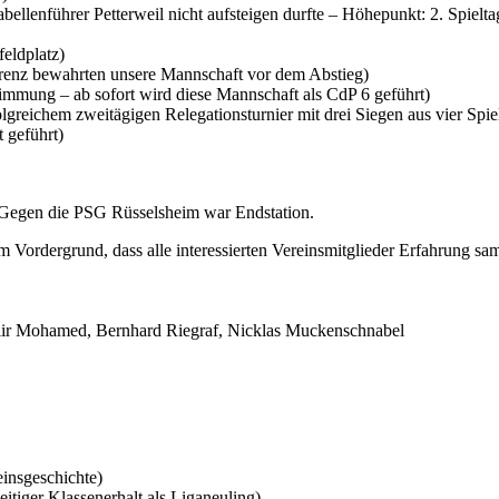
Tabellenführer Petterweil nicht aufsteigen durfte – Höhepunkt: 2. Spiel
feldplatz)
fferenz bewahrten unsere Mannschaft vor dem Abstieg)
Stimmung – ab sofort wird diese Mannschaft als CdP 6 geführt)
folgreichem zweitägigen Relegationsturnier mit drei Siegen aus vier Spi
 geführt)
. Gegen die PSG Rüsselsheim war Endstation.
m Vordergrund, dass alle interessierten Vereinsmitglieder Erfahrung 
iir Mohamed, Bernhard Riegraf, Nicklas Muckenschnabel
einsgeschichte)
eitiger Klassenerhalt als Liganeuling)