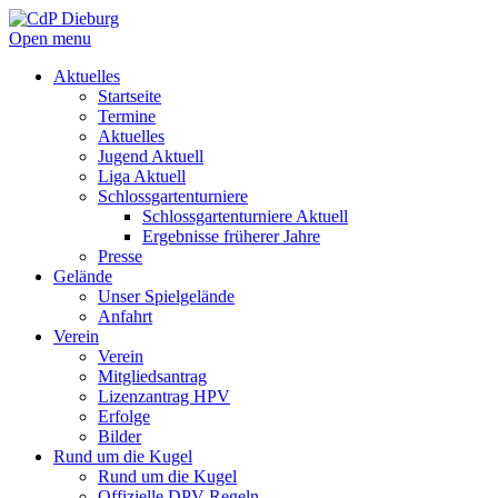
Open menu
Aktuelles
Startseite
Termine
Aktuelles
Jugend Aktuell
Liga Aktuell
Schlossgartenturniere
Schlossgartenturniere Aktuell
Ergebnisse früherer Jahre
Presse
Gelände
Unser Spielgelände
Anfahrt
Verein
Verein
Mitgliedsantrag
Lizenzantrag HPV
Erfolge
Bilder
Rund um die Kugel
Rund um die Kugel
Offizielle DPV Regeln