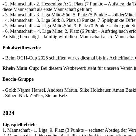
- 2. Mannschaft - 2. Hessenliga A: 2. Platz (7 Punkte – Aufstieg, da 
diese Mannschaft als erste Mannschaft geführt)
- 3. Mannschaft - 3. Liga Mitte-Süd: 5. Platz (5 Punkte – soliderMittel
- 4. Mannschaft - 3. Liga Süd: 8. Platz (3 Punkte, 7 Spielpunkte Di
- 5. Mannschaft – 4. Liga Mitte-Süd: 9. Platz (0 Punkte – aber gute 
- 6. Mannschaft – 4. Liga Mitte: 2. Platz (6 Punkt – Aufstieg nach er
Aufstieg berechtigt – künftig wird diese Mannschaft als 5. Mannschaft
Pokalwettbewerbe
- Beim OCH-Cup 2025 schafften wir es diesmal bis ins Achtelfinale
Rhein-Main-Cup:
Bei diesem Wettbewerb steht für unseren Verein i
Boccia-Gruppe
- Gold: Nigma Hansel, Andreas Martin, Silke Holzhauer, Aman Bask
- Silber: Nick Zeißler, Stefan Belz
2024
Ligaspielbetrieb
:
1. Mannschaft - 1. Liga: 9. Platz (3 Punkte – sechster Abstieg der Ver
2. Mannschaft - 2. Hessenliga A: 4. Platz (5 Punkte – souveräner vorz